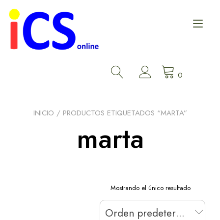
Ir
al
Alt
contenido
nav
0
INICIO
/ PRODUCTOS ETIQUETADOS “MARTA”
marta
Mostrando el único resultado
Orden predeterminado