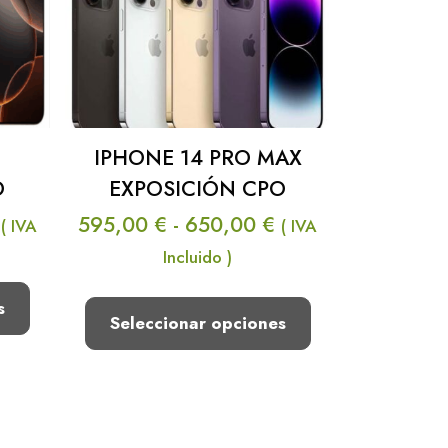
IPHONE 14 PRO MAX
EXPOSICIÓN CPO
O
Rango
Rango
595,00
€
-
650,00
€
( IVA
( IVA
de
de
Incluido )
precios:
precios:
s
desde
desde
Seleccionar opciones
595,00 €
840,00 €
hasta
hasta
Este
650,00 €
890,00 €
producto
tiene