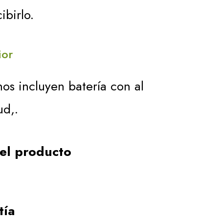
550,00 €
ibirlo.
hasta
ior
620,00 €
nos incluyen batería con al
ud,.
del producto
tía