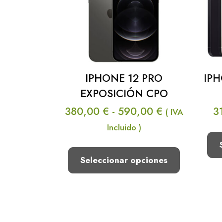
IPHONE 12 PRO
IPH
EXPOSICIÓN CPO
Rango
380,00
€
-
590,00
€
3
( IVA
de
Incluido )
precios:
desde
Seleccionar opciones
380,00 €
hasta
Este
590,00 €
producto
tiene