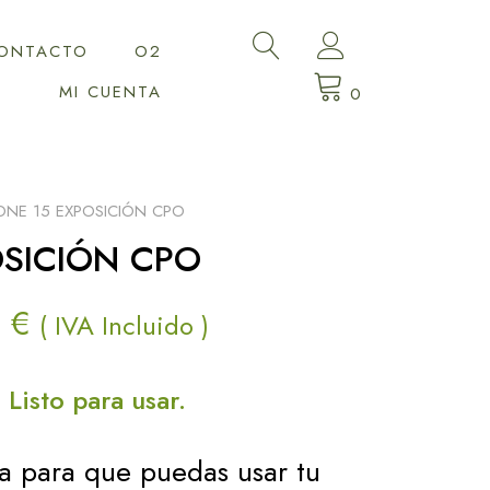
ONTACTO
O2
MI CUENTA
0
ONE 15 EXPOSICIÓN CPO
OSICIÓN CPO
Rango
0
€
( IVA Incluido )
de
 Listo para usar.
precios:
desde
ga para que puedas usar tu