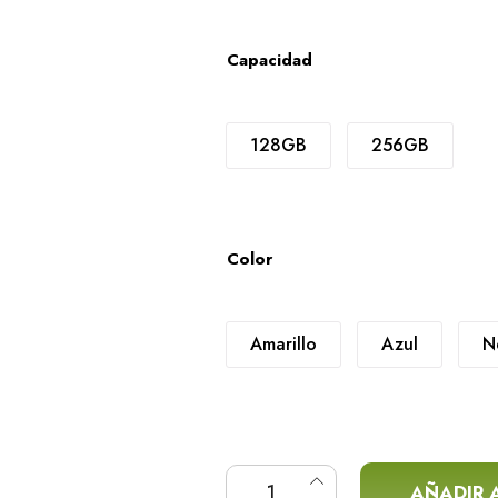
Capacidad
128GB
256GB
Color
Amarillo
Azul
N
IPHONE 15 EXPOSICIÓN C
AÑADIR 