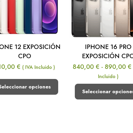
ONE 12 EXPOSICIÓN
IPHONE 16 PRO
CPO
EXPOSICIÓN CP
10,00
€
840,00
€
-
890,00
€
( IVA Incluido )
Incluido )
Seleccionar opciones
Seleccionar opcione
Este
Este
producto
producto
tiene
tiene
múltiples